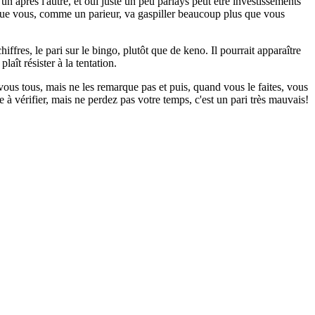
'un après l'autre, et oui juste un peu parlays peut être investissements
 que vous, comme un parieur, va gaspiller beaucoup plus que vous
iffres, le pari sur le bingo, plutôt que de keno. Il pourrait apparaître
laît résister à la tentation.
ous tous, mais ne les remarque pas et puis, quand vous le faites, vous
ile à vérifier, mais ne perdez pas votre temps, c'est un pari très mauvais!