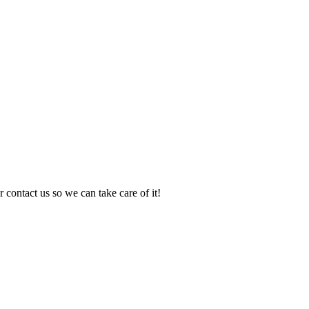
 contact us so we can take care of it!