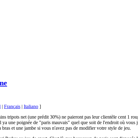
une
l
|
Français
|
Italiano
]
tains tripots net (une prédit 30%) ne paieront pas leur clientèle cent 1 
 il ya une poignée de "paris mauvais" quel que soit de l'endroit où vous 
bras et une jambe si vous n'avez pas de modifier votre style de jeu.