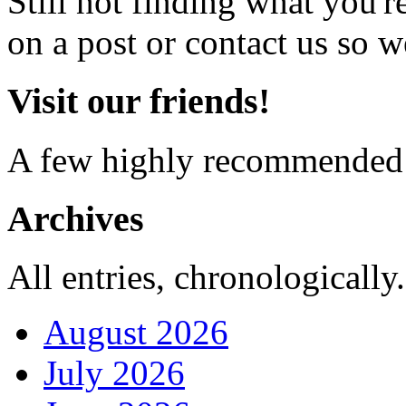
Still not finding what you'
on a post or contact us so we
Visit our friends!
A few highly recommended f
Archives
All entries, chronologically.
August 2026
July 2026