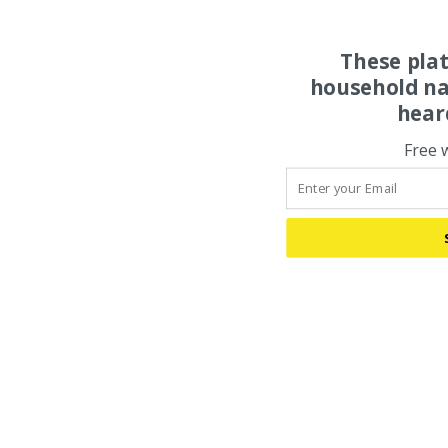
These pla
household na
hear
Free 