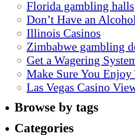
Florida gambling halls
Don’t Have an Alcoho
Illinois Casinos
Zimbabwe gambling d
Get a Wagering Syste
Make Sure You Enjoy 
Las Vegas Casino Vie
Browse by tags
Categories