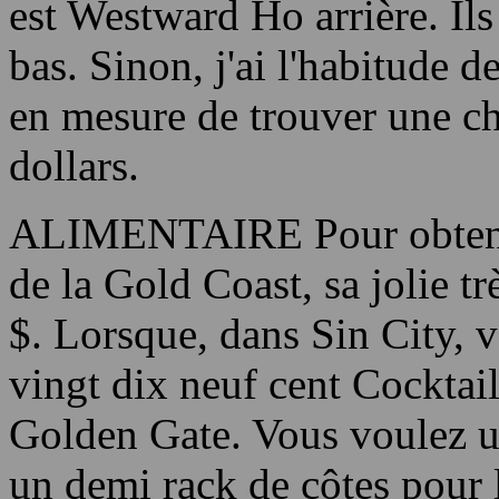
est Westward Ho arrière. Ils
bas. Sinon, j'ai l'habitude d
en mesure de trouver une ch
dollars.
ALIMENTAIRE Pour obtenir 
de la Gold Coast, sa jolie t
$. Lorsque, dans Sin City, 
vingt dix neuf cent Cocktail
Golden Gate. Vous voulez u
un demi rack de côtes pour l