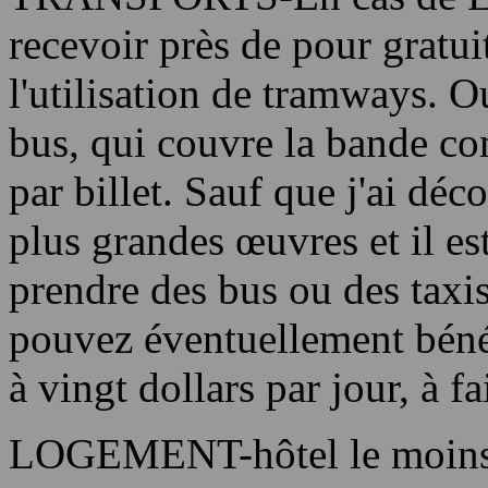
recevoir près de pour gratui
l'utilisation de tramways. Ou
bus, qui couvre la bande com
par billet. Sauf que j'ai déc
plus grandes œuvres et il es
prendre des bus ou des taxi
pouvez éventuellement bénéf
à vingt dollars par jour, à fa
LOGEMENT-hôtel le moins ch