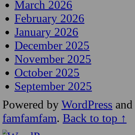
March 2026
February 2026
January 2026
December 2025
November 2025
October 2025
September 2025
Powered by
WordPress
an
famfamfam
.
Back to top ↑