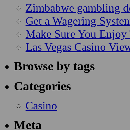
Zimbabwe gambling d
Get a Wagering Syste
Make Sure You Enjoy 
Las Vegas Casino Vie
Browse by tags
Categories
Casino
Meta