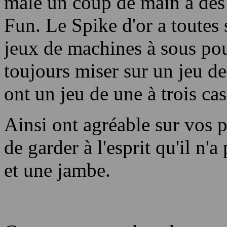
mâle un coup de main à des
Fun. Le Spike d'or a toutes 
jeux de machines à sous pour
toujours miser sur un jeu de
ont un jeu de une à trois cas
Ainsi ont agréable sur vos 
de garder à l'esprit qu'il n'
et une jambe.