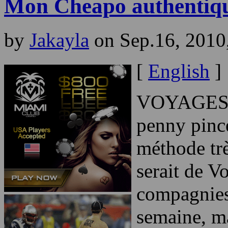
Mon Cheapo authentiqu
by
Jakayla
on Sep.16, 2010
[
English
]
VOYAGES-Le
penny pince
méthode trè
serait de V
compagnies
semaine, m